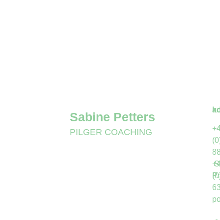
ad
ko
Sabine Petters
+
PILGER COACHING
(0
8
S
+
Pe
(0
6
po