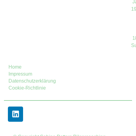
J
1
1
S
Home
Impressum
Datenschutzerklärung
Cookie-Richtlinie