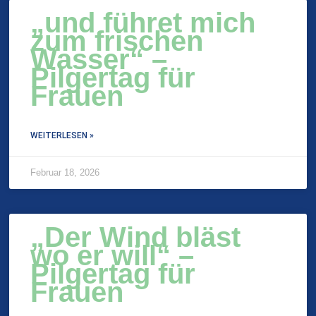
„und führet mich
zum frischen
Wasser“ –
Pilgertag für
Frauen
WEITERLESEN »
Februar 18, 2026
„Der Wind bläst
wo er will“ –
Pilgertag für
Frauen