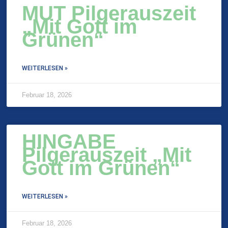
MUT Pilgerauszeit
„Mit Gott im
Grünen“
WEITERLESEN »
Februar 18, 2026
HINGABE
Pilgerauszeit „Mit
Gott im Grünen“
WEITERLESEN »
Februar 18, 2026