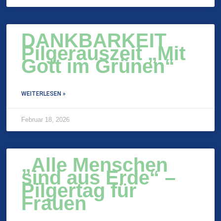
DANKBARKEIT
Pilgerauszeit „Mit
Gott im Grünen“
WEITERLESEN »
Februar 18, 2026
„Alle Menschen
sind aus Erde“ –
Pilgertag für
Frauen