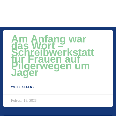
Am Anfang war
das Wort –
Schreibwerkstatt
für Frauen auf
Pilgerwegen um
Jager
WEITERLESEN »
Februar 18, 2026