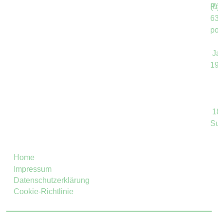
Pe
(0
6
po
J
1
1
S
Home
Impressum
Datenschutzerklärung
Cookie-Richtlinie