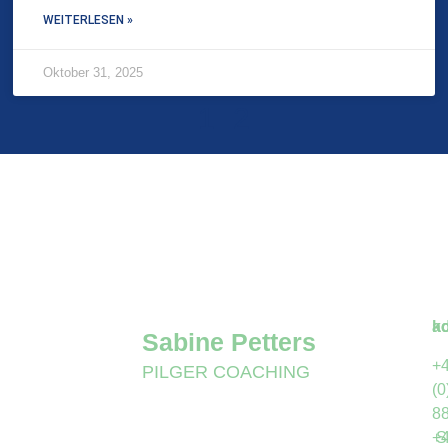
WEITERLESEN »
Oktober 31, 2025
1
2
ad
ko
Sabine Petters
+
PILGER COACHING
(0
8
S
+